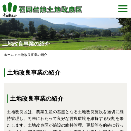
Skip
togg
to
navi
content
土地改良事業の紹介
ホーム
>
土地改良事業の紹介
土地改良事業の紹介
土地改良事業の紹介
土地改良区は、農業生産の基盤となる土地改良施設を適切に維
持管理し、将来にわたって良好な営農環境を維持する役割を果
たします。土地改良区が施設の維持管理、更新等を的確に行っ