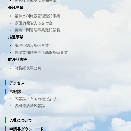
経営体育成基盤整備事業
受託事業
基幹水利施設管理受託事業
多面的機能支払交付金
農地中間管理事業受託業務
推進事業
畑地帯総合整備事業
高収益畑作モデル基盤整備事業
財務諸表等
財務諸表等公表
アクセス
広報誌
広報誌「石岡台地だより」
各組織活動広報誌
入札について
申請書ダウンロード