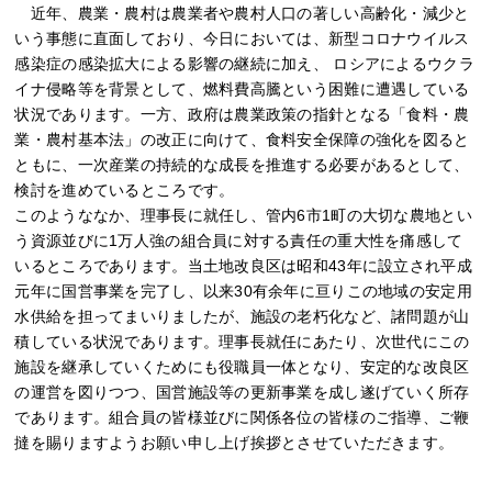
近年、農業・農村は農業者や農村人口の著しい高齢化・減少と
いう事態に直面しており、今日においては、新型コロナウイルス
感染症の感染拡大による影響の継続に加え、 ロシアによるウクラ
イナ侵略等を背景として、燃料費高騰という困難に遭遇している
状況であります。一方、政府は農業政策の指針となる「食料・農
業・農村基本法」の改正に向けて、食料安全保障の強化を図ると
ともに、一次産業の持続的な成長を推進する必要があるとして、
検討を進めているところです。
このようななか、理事長に就任し、管内6市1町の大切な農地とい
う資源並びに1万人強の組合員に対する責任の重大性を痛感して
いるところであります。当土地改良区は昭和43年に設立され平成
元年に国営事業を完了し、以来30有余年に亘りこの地域の安定用
水供給を担ってまいりましたが、施設の老朽化など、諸問題が山
積している状況であります。理事長就任にあたり、次世代にこの
施設を継承していくためにも役職員一体となり、安定的な改良区
の運営を図りつつ、国営施設等の更新事業を成し遂げていく所存
であります。組合員の皆様並びに関係各位の皆様のご指導、ご鞭
撻を賜りますようお願い申し上げ挨拶とさせていただきます。