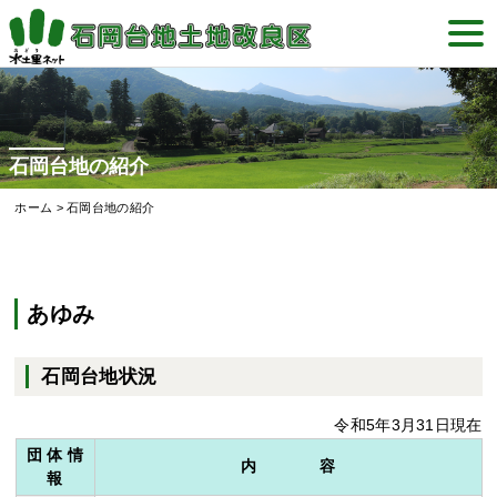
Skip
togg
to
navi
content
石岡台地の紹介
ホーム
>
石岡台地の紹介
あゆみ
石岡台地状況
令和5年3月31日現在
団 体 情
内 容
報