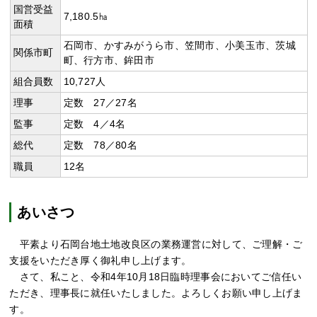
国営受益
7,180.5㏊
面積
石岡市、かすみがうら市、笠間市、小美玉市、茨城
関係市町
町、行方市、鉾田市
組合員数
10,727人
理事
定数 27／27名
監事
定数 4／4名
総代
定数 78／80名
職員
12名
あいさつ
平素より石岡台地土地改良区の業務運営に対して、ご理解・ご
支援をいただき厚く御礼申し上げます。
さて、私こと、令和4年10月18日臨時理事会においてご信任い
ただき、理事長に就任いたしました。よろしくお願い申し上げま
す。