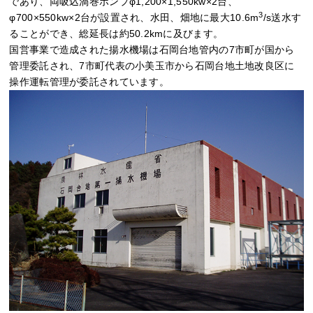
であり、両吸込渦巻ポンプφ1,200×1,550kw×2台、
3
φ700×550kw×2台が設置され、水田、畑地に最大10.6m
/s送水す
ることができ、総延長は約50.2kmに及びます。
国営事業で造成された揚水機場は石岡台地管内の7市町が国から
管理委託され、7市町代表の小美玉市から石岡台地土地改良区に
操作運転管理が委託されています。