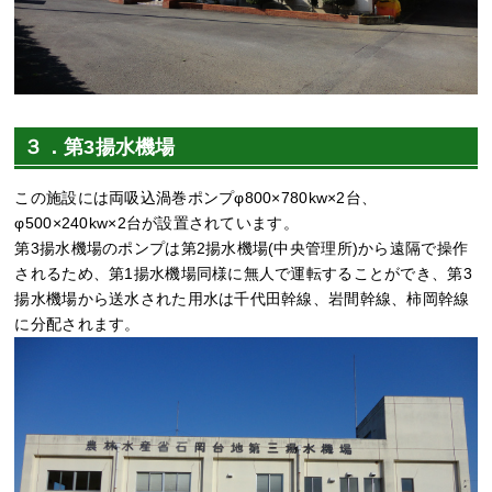
３．第3揚水機場
この施設には両吸込渦巻ポンプφ800×780kw×2台、
φ500×240kw×2台が設置されています。
第3揚水機場のポンプは第2揚水機場(中央管理所)から遠隔で操作
されるため、第1揚水機場同様に無人で運転することができ、第3
揚水機場から送水された用水は千代田幹線、岩間幹線、柿岡幹線
に分配されます。