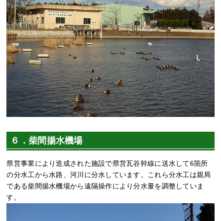
６．柴間揚水機場
県営事業により造成された施設で県営瓦谷幹線に送水して6箇所
の分水工から水路、河川に分水しています。これら分水工は親局
である柴間揚水機場から遠隔操作により分水量を調整していま
す。