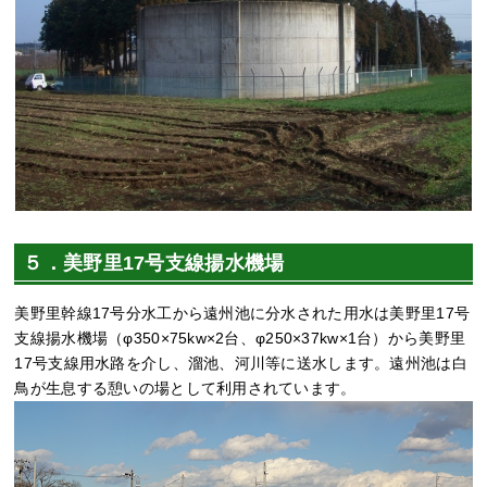
５．美野里17号支線揚水機場
美野里幹線17号分水工から遠州池に分水された用水は美野里17号
支線揚水機場（φ350×75kw×2台、φ250×37kw×1台）から美野里
17号支線用水路を介し、溜池、河川等に送水します。遠州池は白
鳥が生息する憩いの場として利用されています。