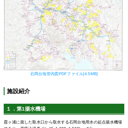
石岡台地管内図PDFファイル[4.5MB]
施設紹介
１．第1揚水機場
霞ヶ浦に面した取水口から取水する石岡台地用水の起点揚水機場