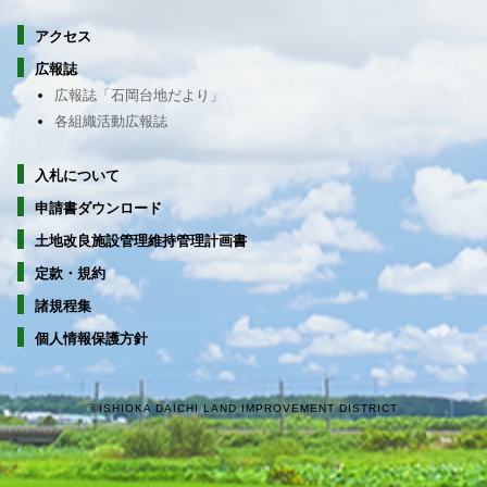
アクセス
広報誌
広報誌「石岡台地だより」
各組織活動広報誌
入札について
申請書ダウンロード
土地改良施設管理維持管理計画書
定款・規約
諸規程集
個人情報保護方針
©ISHIOKA DAICHI LAND IMPROVEMENT DISTRICT