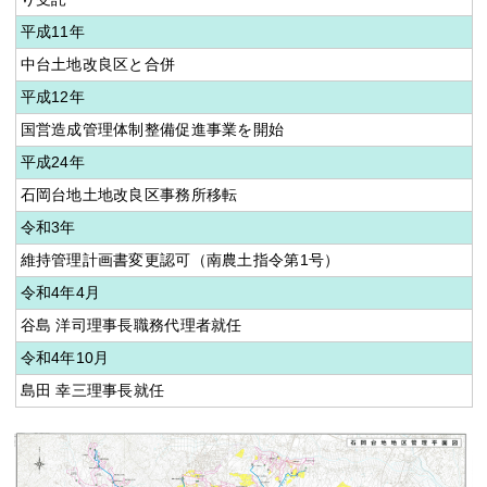
平成11年
中台土地改良区と合併
平成12年
国営造成管理体制整備促進事業を開始
平成24年
石岡台地土地改良区事務所移転
令和3年
維持管理計画書変更認可（南農土指令第1号）
令和4年4月
谷島 洋司理事長職務代理者就任
令和4年10月
島田 幸三理事長就任