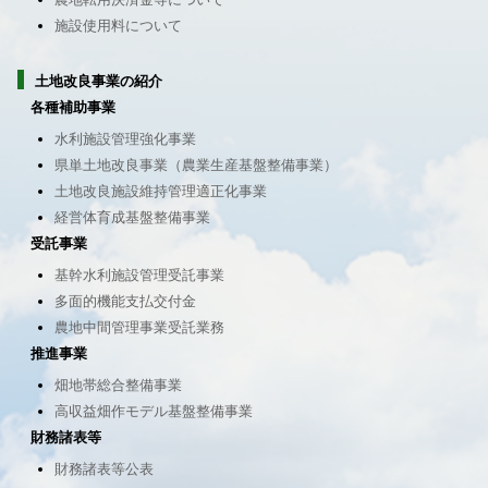
施設使用料について
土地改良事業の紹介
各種補助事業
水利施設管理強化事業
県単土地改良事業（農業生産基盤整備事業）
土地改良施設維持管理適正化事業
経営体育成基盤整備事業
受託事業
基幹水利施設管理受託事業
多面的機能支払交付金
農地中間管理事業受託業務
推進事業
畑地帯総合整備事業
高収益畑作モデル基盤整備事業
財務諸表等
財務諸表等公表