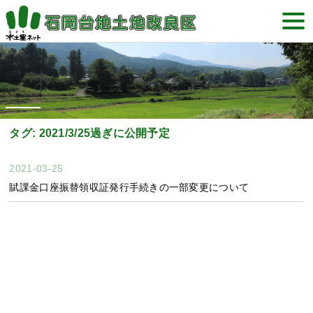
Skip
togg
to
navi
content
タグ:
2021/3/25過ぎに公開予定
2021-03-25
賦課金口座振替領収証発行手続きの一部変更について