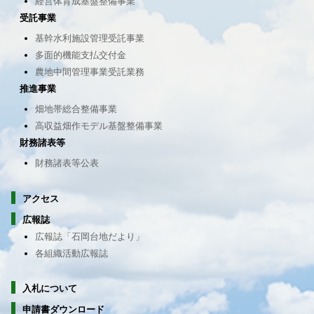
経営体育成基盤整備事業
受託事業
基幹水利施設管理受託事業
多面的機能支払交付金
農地中間管理事業受託業務
推進事業
畑地帯総合整備事業
高収益畑作モデル基盤整備事業
財務諸表等
財務諸表等公表
アクセス
広報誌
広報誌「石岡台地だより」
各組織活動広報誌
入札について
申請書ダウンロード