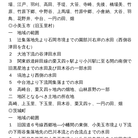
場、江戸、羽刈、高田、手堤、大笹、寺崎、先後、橋場美、竹
原、竹原下郷、中野谷、上馬場、竹原中郷、小會納、大谷、羽
鳥、花野井、中台、一円の田、畑
◎小美玉市（旧玉里村）
一 地域の範囲
１ 辻集落地先より石岡市境までの園部川右岸の水田（西側谷
津田を含む）
２ 大池下流の谷津田水田
３ 関東鉄道鉾田線の栗又四ヶ駅より小川駅に至る間の南側で
旧黒星池までの水田及び田木谷の一部水田
４ 塙池より西側の水田
５ 中台池より下流岡集落までの水田
６ 高崎台、栗又四ヶ地内の畑地、山林原野の一部
二 地区となるべき土地の所在地
高崎、上玉里、下玉里、田木谷、栗又四ヶ、一円の田、畑
◎茨城町
一 地域の範囲
１ 旧国道６号線西郷地―小幡間の東側、小美玉市境より下流
の下雨谷集落地先の巴川本流との合流点までの水田