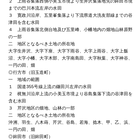
２ 上雨谷集落西側小美玉市境より生井沢集落地先の鉾田市境
までの巴川本流左岸の水田
３ 寛政川沿岸、五里峯集落より下流県道大洗友部線までの谷
津田を含む水田
４ 上雨谷集落北側台地及び五里峰、小幡地内の畑地山林原野
の一部
二 地区となるべき土地の所在地
大字生井沢、大字下座、大字下雨谷、大字上雨谷、大字上飯
沼、大字小幡、大字木部、大字南島田、大字秋葉、大字神谷、
一円の田、畑
◎行方市（旧玉造町）
一 地域の範囲
１ 国道355号線上流の鎌田川左岸の水田
２ 梶無川沿岸上流の小美玉市境より谷島集落下流の谷津田を
含む水田
３ 芹沢地区の畑地、山林の一部
二 地区となるべき土地の所在地
沖洲、羽生、八木蒔、芹沢、谷島、若海、捻木、甲、乙、浜、
一円の田、畑
◎鉾田市（旧鉾田町）