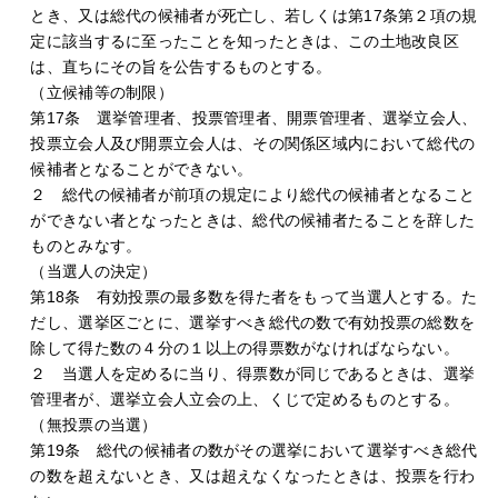
とき、又は総代の候補者が死亡し、若しくは第17条第２項の規
定に該当するに至ったことを知ったときは、この土地改良区
は、直ちにその旨を公告するものとする。
（立候補等の制限）
第17条 選挙管理者、投票管理者、開票管理者、選挙立会人、
投票立会人及び開票立会人は、その関係区域内において総代の
候補者となることができない。
２ 総代の候補者が前項の規定により総代の候補者となること
ができない者となったときは、総代の候補者たることを辞した
ものとみなす。
（当選人の決定）
第18条 有効投票の最多数を得た者をもって当選人とする。た
だし、選挙区ごとに、選挙すべき総代の数で有効投票の総数を
除して得た数の４分の１以上の得票数がなければならない。
２ 当選人を定めるに当り、得票数が同じであるときは、選挙
管理者が、選挙立会人立会の上、くじで定めるものとする。
（無投票の当選）
第19条 総代の候補者の数がその選挙において選挙すべき総代
の数を超えないとき、又は超えなくなったときは、投票を行わ