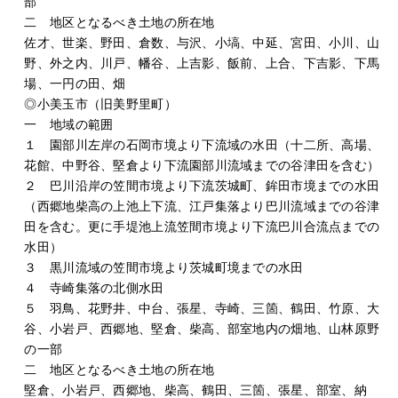
部
二 地区となるべき土地の所在地
佐才、世楽、野田、倉数、与沢、小塙、中延、宮田、小川、山
野、外之内、川戸、幡谷、上吉影、飯前、上合、下吉影、下馬
場、一円の田、畑
◎小美玉市（旧美野里町）
一 地域の範囲
１ 園部川左岸の石岡市境より下流域の水田（十二所、高場、
花館、中野谷、堅倉より下流園部川流域までの谷津田を含む）
２ 巴川沿岸の笠間市境より下流茨城町、鉾田市境までの水田
（西郷地柴高の上池上下流、江戸集落より巴川流域までの谷津
田を含む。更に手堤池上流笠間市境より下流巴川合流点までの
水田）
３ 黒川流域の笠間市境より茨城町境までの水田
４ 寺崎集落の北側水田
５ 羽鳥、花野井、中台、張星、寺崎、三箇、鶴田、竹原、大
谷、小岩戸、西郷地、堅倉、柴高、部室地内の畑地、山林原野
の一部
二 地区となるべき土地の所在地
堅倉、小岩戸、西郷地、柴高、鶴田、三箇、張星、部室、納