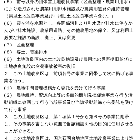
(５) 前号以外の団体営土地改良事業（区画整理・農業用用水）
により造成された農業用用排水施設及び農業用道路の維持管理
（県単土地改良事業及び非補助土地改良事業を含む。）
(６) 霞ヶ浦を水源とし、各関係河川より引水及び排水に伴うか
んがい排水施設、農業用道路、その他農用地の保全、又は利用上
必要な施設の新設、廃止、又は変更
(７) 区画整理
(８) 客土、暗渠排水
(９) 土地改良区内の土地改良施設及び農用地の災害復旧並びに
土地改良施設の突発事故被害の復旧
２ この土地改良区は、前項各号の事業に附帯して次に掲げる事
業を行う。
(１) 農地中間管理機構から委託を受けて行う事業
(２) 農地維持、資源向上等の多面的機能発揮促進事業を行う活
動組織に参画して行う当該事業及び当該活動組織から委託を受け
て行う事業
３ この土地改良区は、第１項第１号から第６号の事業に附帯
し、その事業を害しない範囲で当該施設を他の目的に使用させる
ことができる。
４ この土地改良区は、国営石岡台地地区土地改良事業により造