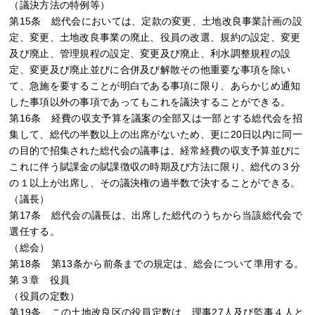
（議決方法の特例等）
第15条 総代会においては、定款の変更、土地改良事業計画の設
定、変更、土地改良事業の廃止、役員の改選、規約の設定、変更
及び廃止、管理規程の設定、変更及び廃止、利水調整規程の設
定、変更及び廃止並びに合併及び解散その他重要な事項を除い
て、急施を要することが明白である事項に限り、あらかじめ通知
した事項以外の事項であってもこれを議決することができる。
第16条 経費の収支予算を議案の全部又は一部とする総代会を招
集して、総代の半数以上の出席がないため、更に20日以内に同一
の目的で招集された総代会の議事は、経常経費の収支予算並びに
これに伴う賦課金の賦課徴収の時期及び方法に限り、総代の３分
の１以上が出席し、その議決権の過半数で決することができる。
（議長）
第17条 総代会の議長は、出席した総代のうちから当該総代会で
選任する。
（総会）
第18条 第13条から前条までの規定は、総会について準用する。
第３章 役員
（役員の定数）
第19条 この土地改良区の役員定数は、理事27人及び監事４人と