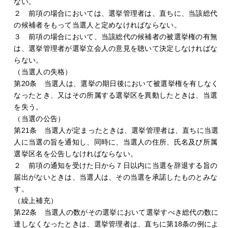
ない。
２ 前項の場合においては、選挙管理者は、直ちに、当該総代
の候補者をもって当選人と定めなければならない。
３ 前項の場合において、当該総代の候補者の被選挙権の有無
は、選挙管理者が選挙立会人の意見を聴いて決定しなければな
らない。
（当選人の失格）
第20条 当選人は、選挙の期日後において被選挙権を有しなく
なったとき、又はその所属する選挙区を異動したときは、当選
を失う。
（当選の公告）
第21条 当選人が定まったときは、選挙管理者は、直ちに当選
人に当選の旨を通知し、同時に、当選人の住所、氏名及び所属
選挙区名を公告しなければならない。
２ 前項の通知を受けた日から７日以内に当選を辞退する旨の
届出がないときは、当選人は、その当選を承諾したものとみな
す。
（繰上補充）
第22条 当選人の数がその選挙において選挙すべき総代の数に
達しなくなったときは、選挙管理者は、直ちに第18条の例によ