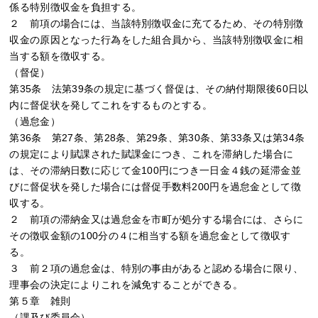
係る特別徴収金を負担する。
２ 前項の場合には、当該特別徴収金に充てるため、その特別徴
収金の原因となった行為をした組合員から、当該特別徴収金に相
当する額を徴収する。
（督促）
第35条 法第39条の規定に基づく督促は、その納付期限後60日以
内に督促状を発してこれをするものとする。
（過怠金）
第36条 第27条、第28条、第29条、第30条、第33条又は第34条
の規定により賦課された賦課金につき、これを滞納した場合に
は、その滞納日数に応じて金100円につき一日金４銭の延滞金並
びに督促状を発した場合には督促手数料200円を過怠金として徴
収する。
２ 前項の滞納金又は過怠金を市町が処分する場合には、さらに
その徴収金額の100分の４に相当する額を過怠金として徴収す
る。
３ 前２項の過怠金は、特別の事由があると認める場合に限り、
理事会の決定によりこれを減免することができる。
第５章 雑則
（課及び委員会）