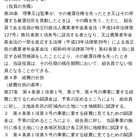
（役員の失職）
第26条 理事又は監事が、その被選任権を失ったとき又はその所
属する被選任区を異動したときは、その職を失う。ただし、組合
員である役員が独立行政法人農業者年金基金法（平成14年法律第
127号）第31条第１項各号に該当する者となり、又は農業者年金
基金法の一部を改正する法律（平成13年法律第39号）による改正
前の農業者年金基金法（昭和45年法律第78号）第42条第１項に規
定する経営移譲をしたことにより、その被選任権を失ったとき
は、当該役員は、その任期の残任期間において、組合員でない役
員となることができる。
第４章 経費の分担
（経費分担の基準）
第27条 第４条第１項第１号、第２号、第４号の事業に要する経
費に充てるための賦課金は、予算の定めるところにより、組合員
に対し、土地改良区の区域内の土地につき地積割に賦課する。
２ 第４条第１項第３号の事業に要する経費に充てるための賦課
金は、予算の定めるところにより、組合員に対し、当該事業の施
行に係る土地につき各地区別及び各工区別に地積割に賦課する。
３ 第４条第１項第５号の事業に要する経費に充てるための賦課