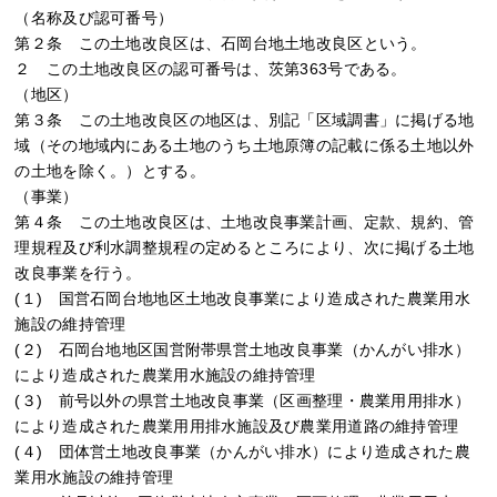
（名称及び認可番号）
第２条 この土地改良区は、石岡台地土地改良区という。
２ この土地改良区の認可番号は、茨第363号である。
（地区）
第３条 この土地改良区の地区は、別記「区域調書」に掲げる地
域（その地域内にある土地のうち土地原簿の記載に係る土地以外
の土地を除く。）とする。
（事業）
第４条 この土地改良区は、土地改良事業計画、定款、規約、管
理規程及び利水調整規程の定めるところにより、次に掲げる土地
改良事業を行う。
(１) 国営石岡台地地区土地改良事業により造成された農業用水
施設の維持管理
(２) 石岡台地地区国営附帯県営土地改良事業（かんがい排水）
により造成された農業用水施設の維持管理
(３) 前号以外の県営土地改良事業（区画整理・農業用用排水）
により造成された農業用用排水施設及び農業用道路の維持管理
(４) 団体営土地改良事業（かんがい排水）により造成された農
業用水施設の維持管理