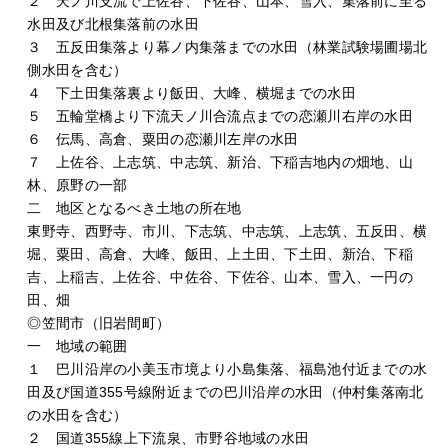
２ 天ノ川支流で上佐谷、下佐谷、山本、雪入、集落前に至る
水田及び北根集落前の水田
３ 五反田集落より幕ノ内集落までの水田（林業試験場圃場北
側水田を含む）
４ 下土田集落裏より飯田、大峰、横堀までの水田
５ 五輪堂橋より下流天ノ川合流点までの恋瀬川右岸の水田
６ 伝馬、高倉、粟田の恋瀬川左岸の水田
７ 上佐谷、上志筑、中志筑、新治、下稲吉地内の畑地、山
林、原野の一部
二 地区となるべき土地の所在地
東野寺、西野寺、市川、下志筑、中志筑、上志筑、五反田、横
堀、粟田、高倉、大峰、飯田、上土田、下土田、新治、下稲
吉、上稲吉、上佐谷、中佐谷、下佐谷、山本、雪入、一円の
田、畑
◎笠間市（旧岩間町）
一 地域の範囲
１ 巴川沿岸の小美玉市境より小島集落、福島池付近までの水
田及び国道355号線附近までの巴川沿岸の水田（仲村集落南北
の水田を含む）
２ 国道355線上下流泉、市野谷地域の水田