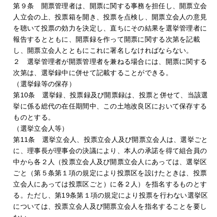
第９条 開票管理者は、開票に関する事務を担任し、開票立会
人立会の上、投票箱を開き、投票を点検し、開票立会人の意見
を聴いて投票の効力を決定し、直ちにその結果を選挙管理者に
報告するとともに、開票録を作って開票に関する次第を記載
し、開票立会人とともにこれに署名しなければならない。
２ 選挙管理者が開票管理者を兼ねる場合には、開票に関する
次第は、選挙録中に併せて記載することができる。
（選挙録等の保存）
第10条 選挙録、投票録及び開票録は、投票と併せて、当該選
挙に係る総代の在任期間中、この土地改良区において保存する
ものとする。
（選挙立会人等）
第11条 選挙立会人、投票立会人及び開票立会人は、選挙ごと
に、理事長が理事会の決議により、本人の承諾を得て組合員の
中から各２人（投票立会人及び開票立会人にあっては、選挙区
ごと（第５条第１項の規定により投票区を設けたときは、投票
立会人にあっては投票区ごと）に各２人）を指名するものとす
る。ただし、第19条第１項の規定により投票を行わない選挙区
については、投票立会人及び開票立会人を指名することを要し