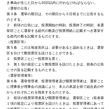
き事由が生じた日から30日以内に行わなければならない。
（選挙の公告）
第４条 選挙の期日は、その期日から５日前までに公告するも
のとする。
２ 前項の公告には、投票開始の時刻、投票終了の時刻、各選
挙区ごとに選挙する総代の数及び投票用紙に記載すべき選挙す
る総代の数を記載するものとする。
（投票区等）
第５条 この土地改良区は、必要があると認めるときは、選挙
区を分けて数投票区を設けることができる。
２ 投票区ごとに一投票所を置く。
３ 第１項の規定により数投票区を設けたときは、前条の公告
にその旨を記載するものとする。
（選挙管理者等）
第６条 選挙管理者、投票管理者及び開票管理者は、選挙ごと
に理事長が理事会の決議により、本人の承諾を得て組合員の中
からそれぞれこれを指名するものとする。
２ 前項の投票管理者及び開票管理者は、選挙区ごと（前条第
１項の規定により投票区を設けたときは、投票管理者にあって