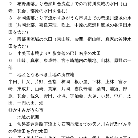
２ 布野集落より恋瀬川合流点までの稲荷川流域の水田（山
寺、瓦会、部原の水田を含む）
３ 柿岡集落より下流かすみがうら市境までの恋瀬川流域の水
田（片岡北部、嘉良寿理、吹上、中原の恋瀬川流域の谷津田水
田を含む）
４ 園部川流域の水田（東山崎、柴間、宿山崎、真家の谷津水
田を含む）
５ 小美玉市境より神影集落の巴川右岸の水田
６ 山崎、真家、東成井、宮ヶ崎地内の畑地、山林、原野の一
部
二 地区となるべき土地の所在地
半田、川又、片野、金指、柿岡、根小屋、下林、上林、宮ヶ
崎、東成井、山崎、真家、片岡、嘉良寿理、柴間、浦須、部
原、瓦会、佐久、野田、小塙、宇治会、大塚、小見、中戸、太
田、一円の田、畑
◎かすみがうら市
一 地域の範囲
１ 常磐高速道路下流より石岡市境までの天ノ川右岸及び左岸
の谷津田を含む水田