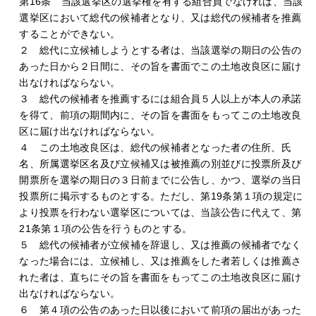
第16条 当該選挙区の選挙権を有する組合員でなければ、当該
選挙区において総代の候補者となり、又は総代の候補者を推薦
することができない。
２ 総代に立候補しようとする者は、当該選挙の期日の公告の
あった日から２日間に、その旨を書面でこの土地改良区に届け
出なければならない。
３ 総代の候補者を推薦するには組合員５人以上が本人の承諾
を得て、前項の期間内に、その旨を書面をもってこの土地改良
区に届け出なければならない。
４ この土地改良区は、総代の候補者となった者の住所、氏
名、所属選挙区名及び立候補又は被推薦の別並びに投票所及び
開票所を選挙の期日の３日前までに公告し、かつ、選挙の当日
投票所に掲示するものとする。ただし、第19条第１項の規定に
より投票を行わない選挙区については、当該公告に代えて、第
21条第１項の公告を行うものとする。
５ 総代の候補者が立候補を辞退し、又は推薦の候補者でなく
なった場合には、立候補し、又は推薦をした者若しくは推薦さ
れた者は、直ちにその旨を書面をもってこの土地改良区に届け
出なければならない。
６ 第４項の公告のあった日以後において前項の届出があった