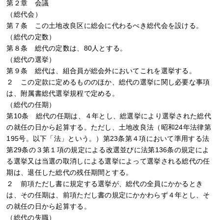
第２章 会議
（総代会）
第７条 この土地改良区に総会に代わるべき総代会を設ける。
（総代の定数）
第８条 総代の定数は、80人とする。
（総代の選挙）
第９条 総代は、組合員が総会外においてこれを選挙する。
２ この定款に定めるもののほか、総代の選挙に関し必要な事項
は、附属書総代選挙規程で定める。
（総代の任期）
第10条 総代の任期は、４年とし、総選挙により選挙された総代
の就任の日から起算する。ただし、土地改良法（昭和24年法律第
195号。以下「法」という。）第23条第４項において準用する法
第29条の３第１項の規定による改選並びに法第136条の規定によ
る選挙又は当選の取消しによる選挙によって選挙される総代の任
期は、退任した総代の残任期間とする。
２ 前項ただし書に規定する選挙が、総代の全員にかかるとき
は、その任期は、前項ただし書の規定にかかわらず４年とし、そ
の就任の日から起算する。
（総代の失職）