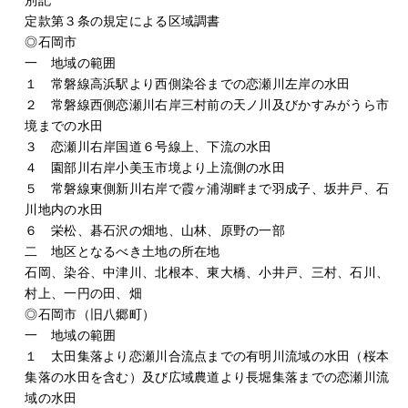
別記
定款第３条の規定による区域調書
◎石岡市
一 地域の範囲
１ 常磐線高浜駅より西側染谷までの恋瀬川左岸の水田
２ 常磐線西側恋瀬川右岸三村前の天ノ川及びかすみがうら市
境までの水田
３ 恋瀬川右岸国道６号線上、下流の水田
４ 園部川右岸小美玉市境より上流側の水田
５ 常磐線東側新川右岸で霞ヶ浦湖畔まで羽成子、坂井戸、石
川地内の水田
６ 栄松、碁石沢の畑地、山林、原野の一部
二 地区となるべき土地の所在地
石岡、染谷、中津川、北根本、東大橋、小井戸、三村、石川、
村上、一円の田、畑
◎石岡市（旧八郷町）
一 地域の範囲
１ 太田集落より恋瀬川合流点までの有明川流域の水田（桜本
集落の水田を含む）及び広域農道より長堀集落までの恋瀬川流
域の水田