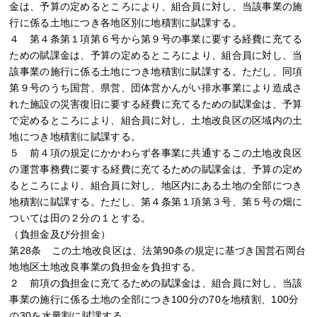
金は、予算の定めるところにより、組合員に対し、当該事業の施
行に係る土地につき各地区別に地積割に賦課する。
４ 第４条第１項第６号から第９号の事業に要する経費に充てる
ための賦課金は、予算の定めるところにより、組合員に対し、当
該事業の施行に係る土地につき地積割に賦課する。ただし、同項
第９号のうち国営、県営、団体営かんがい排水事業により造成さ
れた施設の災害復旧に要する経費に充てるための賦課金は、予算
で定めるところにより、組合員に対し、土地改良区の区域内の土
地につき地積割に賦課する。
５ 前４項の規定にかかわらず各事業に共通するこの土地改良区
の運営事務費に要する経費に充てるための賦課金は、予算の定め
るところにより、組合員に対し、地区内にある土地の全部につき
地積割に賦課する。ただし、第４条第１項第３号、第５号の畑に
ついては田の２分の１とする。
（負担金及び分担金）
第28条 この土地改良区は、法第90条の規定に基づき国営石岡台
地地区土地改良事業の負担金を負担する。
２ 前項の負担金に充てるための賦課金は、組合員に対し、当該
事業の施行に係る土地の全部につき100分の70を地積割、100分
の30を水量割に賦課する。