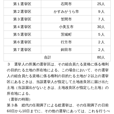
第１選挙区
石岡市
25人
第２選挙区
かすみがうら市
９人
第３選挙区
笠間市
７人
第４選挙区
小美玉市
30人
第５選挙区
茨城町
５人
第６選挙区
行方市
２人
第７選挙区
鉾田市
２人
合計
80人
３ 選挙人の所属の選挙区は、その組合員たる資格に係る権利
の目的たる土地の所在地による。この場合において、その選挙
人の組合員たる資格に係る権利の目的たる土地が２以上の選挙
区にあるときは、当該選挙人が指定して土地改良区に届け出た
土地（当該届出がないときは、土地改良区が指定した土地）の
所在地による。
（選挙の時期）
第３条 総代の任期満了による総選挙は、その任期満了の日前
60日から10日までに、その他の選挙にあっては、これを行うべ