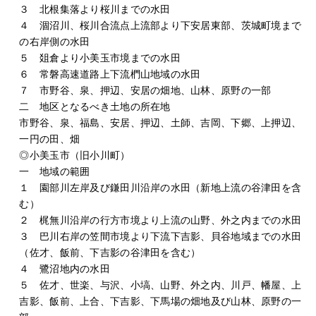
３ 北根集落より桜川までの水田
４ 涸沼川、桜川合流点上流部より下安居東部、茨城町境まで
の右岸側の水田
５ 爼倉より小美玉市境までの水田
６ 常磐高速道路上下流椚山地域の水田
７ 市野谷、泉、押辺、安居の畑地、山林、原野の一部
二 地区となるべき土地の所在地
市野谷、泉、福島、安居、押辺、土師、吉岡、下郷、上押辺、
一円の田、畑
◎小美玉市（旧小川町）
一 地域の範囲
１ 園部川左岸及び鎌田川沿岸の水田（新地上流の谷津田を含
む）
２ 梶無川沿岸の行方市境より上流の山野、外之内までの水田
３ 巴川右岸の笠間市境より下流下吉影、貝谷地域までの水田
（佐才、飯前、下吉影の谷津田を含む）
４ 鷺沼地内の水田
５ 佐才、世楽、与沢、小塙、山野、外之内、川戸、幡屋、上
吉影、飯前、上合、下吉影、下馬場の畑地及び山林、原野の一