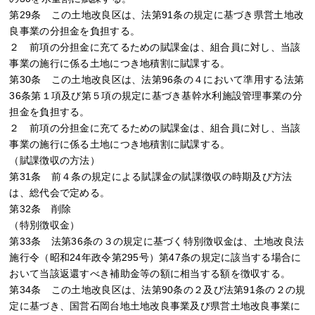
第29条 この土地改良区は、法第91条の規定に基づき県営土地改
良事業の分担金を負担する。
２ 前項の分担金に充てるための賦課金は、組合員に対し、当該
事業の施行に係る土地につき地積割に賦課する。
第30条 この土地改良区は、法第96条の４において準用する法第
36条第１項及び第５項の規定に基づき基幹水利施設管理事業の分
担金を負担する。
２ 前項の分担金に充てるための賦課金は、組合員に対し、当該
事業の施行に係る土地につき地積割に賦課する。
（賦課徴収の方法）
第31条 前４条の規定による賦課金の賦課徴収の時期及び方法
は、総代会で定める。
第32条 削除
（特別徴収金）
第33条 法第36条の３の規定に基づく特別徴収金は、土地改良法
施行令（昭和24年政令第295号）第47条の規定に該当する場合に
おいて当該返還すべき補助金等の額に相当する額を徴収する。
第34条 この土地改良区は、法第90条の２及び法第91条の２の規
定に基づき、国営石岡台地土地改良事業及び県営土地改良事業に