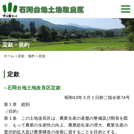
Skip
togg
to
navi
content
定款・規約
ホーム
>
定款・規約
>
定款
定款
○石岡台地土地改良区定款
昭和43年３月１日耕二指令第74号
第１章 総則
（目的）
第１条 この土地改良区は、農業生産の基盤の整備及び開発を図
り、もって農業の生産性の向上、農業総生産の増大、農業生産の
選択的拡大及び農業構造の改善に資することを目的とする。