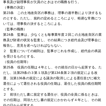
事長及び副理事長が欠員のときはその職務を行う。
（事務の決定）
第23条 この土地改良区の事務は、理事の過半数により決するも
のとする。ただし、規約の定めるところにより、軽易な常務につ
いては、理事長の決するところによる。
（監事の職務）
第24条 監事は、少なくとも毎事業年度２回この土地改良区の業
務及び財産の状況を監査し、その結果につき総代会及び理事会に
報告し、意見を述べなければならない。
２ 監査についての細則は、監事がこれを作成し、総代会の承認
を受けるものとする。
（役員の任期等）
第25条 役員の任期は４年とし、その就任の日から起算する。た
だし、法第29条の３第１項及び第134条第２項の規定による改
選、法第136条の規定による議決の取消しによる選任並びに補欠
選任によって選任される役員の任期は、退任した役員の残任期間
とする。
２ 前項ただし書に規定する選任が、役員の全員に係るときは、
その任期は、同項ただし書の規定にかかわらず４年とし、その就
任の日から起算する。