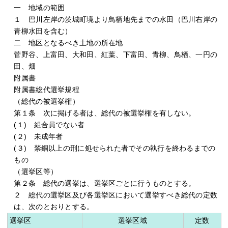
一 地域の範囲
１ 巴川左岸の茨城町境より鳥栖地先までの水田（巴川右岸の
青柳水田を含む）
二 地区となるべき土地の所在地
菅野谷、上富田、大和田、紅葉、下富田、青柳、鳥栖、一円の
田、畑
附属書
附属書総代選挙規程
（総代の被選挙権）
第１条 次に掲げる者は、総代の被選挙権を有しない。
(１) 組合員でない者
(２) 未成年者
(３) 禁錮以上の刑に処せられた者でその執行を終わるまでの
もの
（選挙区等）
第２条 総代の選挙は、選挙区ごとに行うものとする。
２ 総代の選挙区及び各選挙区において選挙すべき総代の定数
は、次のとおりとする。
選挙区
選挙区域
定数