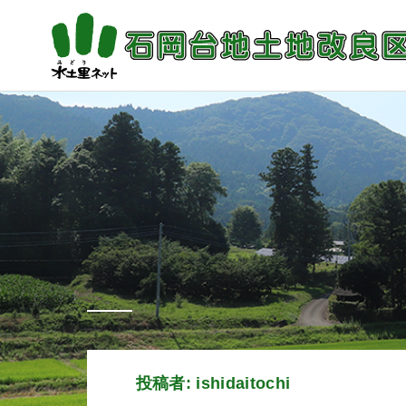
Skip
to
content
投稿者:
ishidaitochi