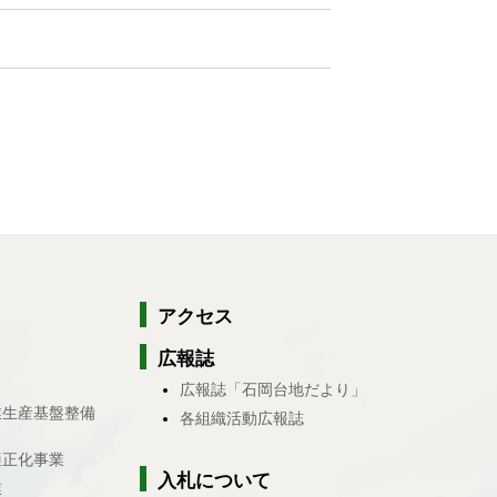
アクセス
広報誌
広報誌「石岡台地だより」
業生産基盤整備
各組織活動広報誌
適正化事業
入札について
業