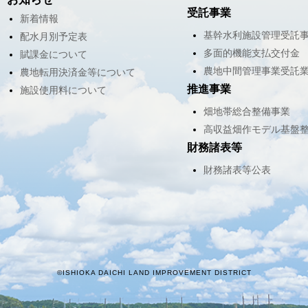
受託事業
新着情報
基幹水利施設管理受託
配水月別予定表
多面的機能支払交付金
賦課金について
農地中間管理事業受託
農地転用決済金等について
推進事業
施設使用料について
畑地帯総合整備事業
高収益畑作モデル基盤
財務諸表等
財務諸表等公表
©ISHIOKA DAICHI LAND IMPROVEMENT DISTRICT