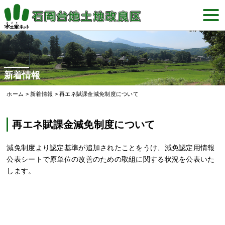
Skip
togg
to
navi
content
新着情報
ホーム
>
新着情報
>
再エネ賦課金減免制度について
再エネ賦課金減免制度について
減免制度より認定基準が追加されたことをうけ、減免認定用情報
公表シートで原単位の改善のための取組に関する状況を公表いた
します。