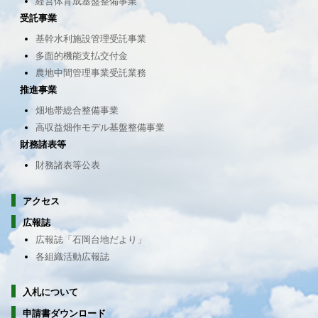
経営体育成基盤整備事業
受託事業
基幹水利施設管理受託事業
多面的機能支払交付金
農地中間管理事業受託業務
推進事業
畑地帯総合整備事業
高収益畑作モデル基盤整備事業
財務諸表等
財務諸表等公表
アクセス
広報誌
広報誌「石岡台地だより」
各組織活動広報誌
入札について
申請書ダウンロード